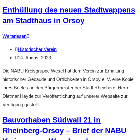
Enthüllung des neuen Stadtwappens
am Stadthaus in Orsoy
Enthüllung
Weiterlesen
des
Beitrags-
Historischer Verein
neuen
Autor:
Beitrag
14. August 2023
Stadtwappens
veröffentlicht:
am
Die NABU Kreisgruppe Wesel hat dem Verein zur Erhaltung
Stadthaus
historischer Gebäude und Örtlichkeiten in Orsoy e. V. eine Kopie
in
ihres Briefes an den Bürgermeister der Stadt Rheinberg, Herrn
Orsoy
Dietmar Heyde zur Veröffentlichung auf unserer Webseite zur
Verfügung gestellt.
Bauvorhaben Südwall 21 in
Rheinberg-Orsoy – Brief der NABU