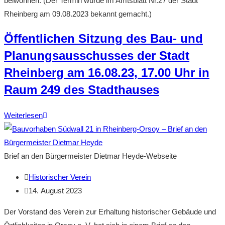
beiwohnen. (Der Termin wurde im Amtsblatt Nr.27 der Stadt
der
Rheinberg am 09.08.2023 bekannt gemacht.)
Bürgermeister
Öffentlichen Sitzung des Bau- und
der
Stadt
Planungsausschusses der Stadt
Rheinberg,
Rheinberg am 16.08.23, 17.00 Uhr in
Herrn
Raum 249 des Stadthauses
Dietmar
Heyde
Öffentlichen
Weiterlesen
Sitzung
des
Bau-
Brief an den Bürgermeister Dietmar Heyde-Webseite
und
Beitrags-
Historischer Verein
Planungsausschusses
Autor:
Beitrag
14. August 2023
der
veröffentlicht:
Stadt
Der Vorstand des Verein zur Erhaltung historischer Gebäude und
Rheinberg