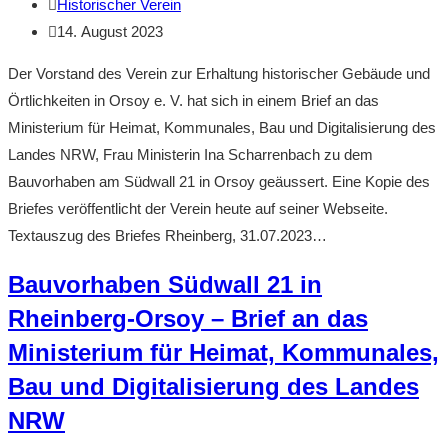
Beitrags-
Historischer Verein
–
Autor:
Beitrag
14. August 2023
Brief
veröffentlicht:
an
Der Vorstand des Verein zur Erhaltung historischer Gebäude und
den
Örtlichkeiten in Orsoy e. V. hat sich in einem Brief an das
Bürgermeister
Ministerium für Heimat, Kommunales, Bau und Digitalisierung des
Dietmar
Landes NRW, Frau Ministerin Ina Scharrenbach zu dem
Heyde
Bauvorhaben am Südwall 21 in Orsoy geäussert. Eine Kopie des
Briefes veröffentlicht der Verein heute auf seiner Webseite.
Textauszug des Briefes Rheinberg, 31.07.2023…
Bauvorhaben Südwall 21 in
Rheinberg-Orsoy – Brief an das
Ministerium für Heimat, Kommunales,
Bau und Digitalisierung des Landes
NRW