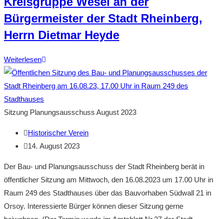
Kreisgruppe Wesel an der
Bürgermeister der Stadt Rheinberg,
Herrn Dietmar Heyde
Bauvorhaben
Weiterlesen
Südwall
21
in
Rheinberg-
Sitzung Planungsausschuss August 2023
Orsoy
Beitrags-
Historischer Verein
–
Autor:
Beitrag
14. August 2023
Brief
veröffentlicht:
der
Der Bau- und Planungsausschuss der Stadt Rheinberg berät in
NABU
öffentlicher Sitzung am Mittwoch, den 16.08.2023 um 17.00 Uhr in
Kreisgruppe
Raum 249 des Stadthauses über das Bauvorhaben Südwall 21 in
Wesel
Orsoy. Interessierte Bürger können dieser Sitzung gerne
an