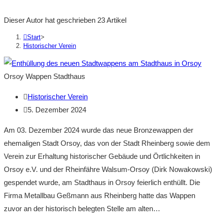
the
search
Dieser Autor hat geschrieben 23 Artikel
panel.
Start
>
Historischer Verein
Orsoy Wappen Stadthaus
Beitrags-
Historischer Verein
Autor:
Beitrag
5. Dezember 2024
veröffentlicht:
Am 03. Dezember 2024 wurde das neue Bronzewappen der
ehemaligen Stadt Orsoy, das von der Stadt Rheinberg sowie dem
Verein zur Erhaltung historischer Gebäude und Örtlichkeiten in
Orsoy e.V. und der Rheinfähre Walsum-Orsoy (Dirk Nowakowski)
gespendet wurde, am Stadthaus in Orsoy feierlich enthüllt. Die
Firma Metallbau Geßmann aus Rheinberg hatte das Wappen
zuvor an der historisch belegten Stelle am alten…