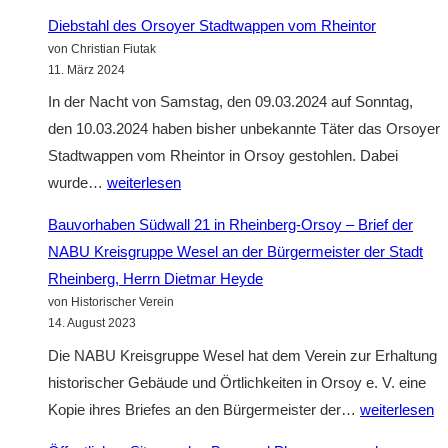
Digitalisierung
des
Diebstahl des Orsoyer Stadtwappen vom Rheintor
des
neuen
von Christian Fiutak
Landes
Stadtwappens
11. März 2024
NRW
am
In der Nacht von Samstag, den 09.03.2024 auf Sonntag,
Stadthaus
den 10.03.2024 haben bisher unbekannte Täter das Orsoyer
in
Stadtwappen vom Rheintor in Orsoy gestohlen. Dabei
Orsoy
Diebstahl
wurde…
weiterlesen
des
Bauvorhaben Südwall 21 in Rheinberg-Orsoy – Brief der
Orsoyer
NABU Kreisgruppe Wesel an der Bürgermeister der Stadt
Stadtwappen
Rheinberg, Herrn Dietmar Heyde
vom
von Historischer Verein
Rheintor
14. August 2023
Die NABU Kreisgruppe Wesel hat dem Verein zur Erhaltung
historischer Gebäude und Örtlichkeiten in Orsoy e. V. eine
Bauvorhaben
Kopie ihres Briefes an den Bürgermeister der…
weiterlesen
Südwall