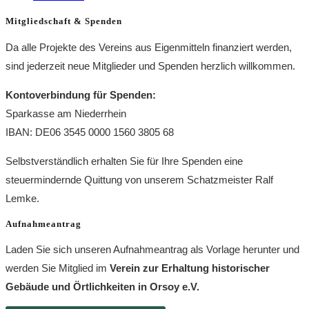
16.0
21
Dietmar
Mitgliedschaft & Spenden
17.0
in
Heyde
Uhr
Da alle Projekte des Vereins aus Eigenmitteln finanziert werden,
Rheinberg
in
sind jederzeit neue Mitglieder und Spenden herzlich willkommen.
Orsoy
Rau
–
Kontoverbindung für Spenden:
249
Brief
Sparkasse am Niederrhein
des
an
IBAN: DE06 3545 0000 1560 3805 68
Stad
den
Selbstverständlich erhalten Sie für Ihre Spenden eine
Bürgermei
steuermindernde Quittung von unserem Schatzmeister Ralf
Dietmar
Lemke.
Heyde
Aufnahmeantrag
Laden Sie sich unseren Aufnahmeantrag als Vorlage herunter und
werden Sie Mitglied im
Verein zur Erhaltung historischer
Gebäude und Örtlichkeiten in Orsoy e.V.