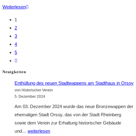
Bauvorhaben
Weiterlesen
Südwall
1
21
2
in
3
Rheinberg-
4
Orsoy
5
–
Zur
Brief
nächsten
an
Neuigkeiten
Seite
das
Enthüllung des neuen Stadtwappens am Stadthaus in Orsoy
Ministerium
von Historischer Verein
für
5. Dezember 2024
Heimat,
Am 03. Dezember 2024 wurde das neue Bronzewappen der
Kommunales,
ehemaligen Stadt Orsoy, das von der Stadt Rheinberg
Bau
sowie dem Verein zur Erhaltung historischer Gebäude
und
Enthüllung
und…
weiterlesen