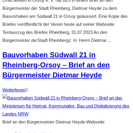
Örtlichkeiten in Orsoy e. V. hat sich in einem Brief an den
am
Bürgermeister der Stadt Rheinberg, Dietmar Heyde zu dem
16.08.23,
Bauvorhaben am Südwall 21 in Orsoy geäussert. Eine Kopie des
17.00
Briefes veröffentlicht der Verein heute auf seiner Webseite.
Uhr
Textauszug des Briefes Rheinberg, 31.07.2023 An den
in
Bürgermeister derStadt Rheinbergz. H. Herrn Dietmar…
Raum
Bauvorhaben Südwall 21 in
249
des
Rheinberg-Orsoy – Brief an den
Stadthauses
Bürgermeister Dietmar Heyde
Bauvorhaben
Weiterlesen
Südwall
21
in
Rheinberg-
Brief an den Bürgermeister Dietmar Heyde-Webseite
Orsoy