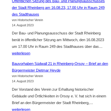
Öffentlichen Sitzung des Bau- und Planungsausschusses
21
der Stadt Rheinberg am 16.08.23, 17.00 Uhr in Raum 249
in
des Stadthauses
Rheinberg-
von Historischer Verein
Orsoy
14. August 2023
–
Der Bau- und Planungsausschuss der Stadt Rheinberg
Brief
berät in öffentlicher Sitzung am Mittwoch, den 16.08.2023
der
Öffe
um 17.00 Uhr in Raum 249 des Stadthauses über das…
NABU
Sitz
weiterlesen
Kreisgruppe
des
Bauvorhaben Südwall 21 in Rheinberg-Orsoy – Brief an den
Wesel
Bau-
Bürgermeister Dietmar Heyde
an
und
von Historischer Verein
der
Pla
14. August 2023
Bürgermeiste
der
Der Vorstand des Verein zur Erhaltung historischer
der
Stad
Gebäude und Örtlichkeiten in Orsoy e. V. hat sich in einem
Stadt
Rhei
Bauvorha
Brief an den Bürgermeister der Stadt Rheinberg,…
Rheinberg,
am
Südwall
weiterlesen
Herrn