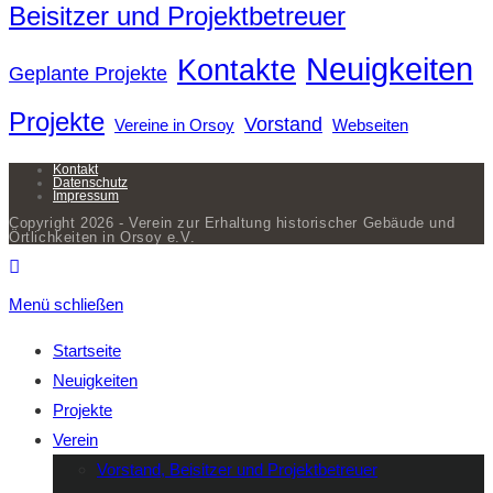
Beisitzer und Projektbetreuer
Neuigkeiten
Kontakte
Geplante Projekte
Projekte
Vorstand
Vereine in Orsoy
Webseiten
Kontakt
Datenschutz
Impressum
Copyright 2026 - Verein zur Erhaltung historischer Gebäude und
Örtlichkeiten in Orsoy e.V.
Menü schließen
Startseite
Neuigkeiten
Projekte
Verein
Vorstand, Beisitzer und Projektbetreuer