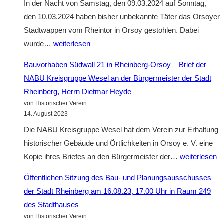
In der Nacht von Samstag, den 09.03.2024 auf Sonntag,
Stadthaus
den 10.03.2024 haben bisher unbekannte Täter das Orsoyer
in
Stadtwappen vom Rheintor in Orsoy gestohlen. Dabei
Orsoy
Diebstahl
wurde…
weiterlesen
des
Bauvorhaben Südwall 21 in Rheinberg-Orsoy – Brief der
Orsoyer
NABU Kreisgruppe Wesel an der Bürgermeister der Stadt
Stadtwappen
Rheinberg, Herrn Dietmar Heyde
vom
von Historischer Verein
Rheintor
14. August 2023
Die NABU Kreisgruppe Wesel hat dem Verein zur Erhaltung
historischer Gebäude und Örtlichkeiten in Orsoy e. V. eine
Bauvorhaben
Kopie ihres Briefes an den Bürgermeister der…
weiterlesen
Südwall
Öffentlichen Sitzung des Bau- und Planungsausschusses
21
der Stadt Rheinberg am 16.08.23, 17.00 Uhr in Raum 249
in
des Stadthauses
Rheinberg-
von Historischer Verein
Orsoy