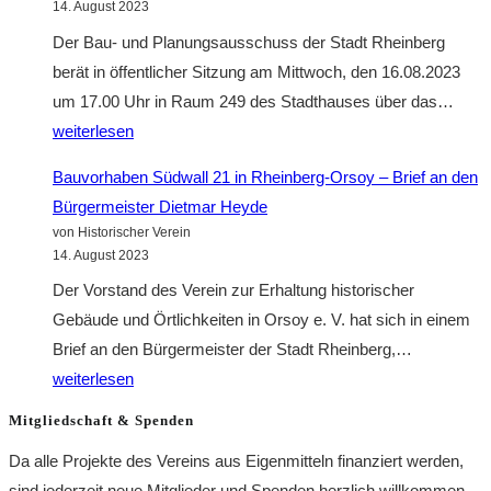
14. August 2023
–
Der Bau- und Planungsausschuss der Stadt Rheinberg
Brief
berät in öffentlicher Sitzung am Mittwoch, den 16.08.2023
der
Öffe
um 17.00 Uhr in Raum 249 des Stadthauses über das…
NABU
Sitz
weiterlesen
Kreisgruppe
des
Bauvorhaben Südwall 21 in Rheinberg-Orsoy – Brief an den
Wesel
Bau-
Bürgermeister Dietmar Heyde
an
und
von Historischer Verein
der
Pla
14. August 2023
Bürgermeiste
der
Der Vorstand des Verein zur Erhaltung historischer
der
Stad
Gebäude und Örtlichkeiten in Orsoy e. V. hat sich in einem
Stadt
Rhei
Bauvorha
Brief an den Bürgermeister der Stadt Rheinberg,…
Rheinberg,
am
Südwall
weiterlesen
Herrn
16.0
21
Dietmar
Mitgliedschaft & Spenden
17.0
in
Heyde
Uhr
Da alle Projekte des Vereins aus Eigenmitteln finanziert werden,
Rheinberg
in
sind jederzeit neue Mitglieder und Spenden herzlich willkommen.