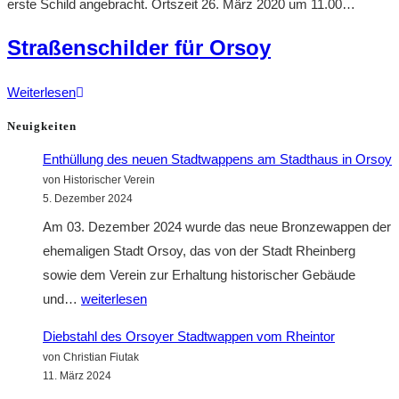
erste Schild angebracht. Ortszeit 26. März 2020 um 11.00…
Straßenschilder für Orsoy
Straßenschilder
Weiterlesen
für
Neuigkeiten
Orsoy
Enthüllung des neuen Stadtwappens am Stadthaus in Orsoy
von Historischer Verein
5. Dezember 2024
Am 03. Dezember 2024 wurde das neue Bronzewappen der
ehemaligen Stadt Orsoy, das von der Stadt Rheinberg
sowie dem Verein zur Erhaltung historischer Gebäude
Enthüllung
und…
weiterlesen
des
Diebstahl des Orsoyer Stadtwappen vom Rheintor
neuen
von Christian Fiutak
Stadtwappens
11. März 2024
am