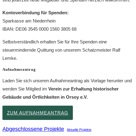
Orsoy
Rau
–
Kontoverbindung für Spenden:
249
Brief
Sparkasse am Niederrhein
des
an
IBAN: DE06 3545 0000 1560 3805 68
Stad
den
Selbstverständlich erhalten Sie für Ihre Spenden eine
Bürgermei
steuermindernde Quittung von unserem Schatzmeister Ralf
Dietmar
Lemke.
Heyde
Aufnahmeantrag
Laden Sie sich unseren Aufnahmeantrag als Vorlage herunter und
werden Sie Mitglied im
Verein zur Erhaltung historischer
Gebäude und Örtlichkeiten in Orsoy e.V.
ZUM AUFNAHMEANTRAG
Abgeschlossene Projekte
Aktuelle Projekte