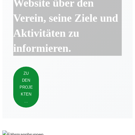
Website über den
Verein, seine Ziele und
Aktivitäten zu
informieren.
ZU
DEN
PROJE
KTEN
…