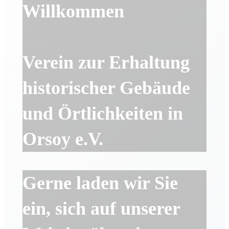
the
Willkommen
search
panel.
Verein zur Erhaltung
historischer Gebäude
und Örtlichkeiten in
Orsoy e.V.
Gerne laden wir Sie
ein, sich auf unserer