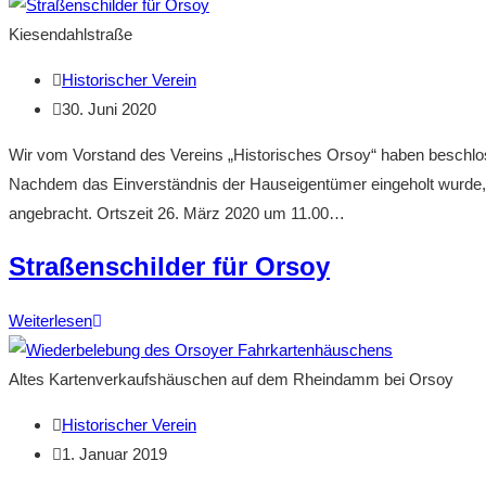
des
neuen
Kiesendahlstraße
Stadtwappens
Beitrags-
Historischer Verein
am
Autor:
Beitrag
30. Juni 2020
Stadthaus
veröffentlicht:
in
Wir vom Vorstand des Vereins „Historisches Orsoy“ haben beschlos
Orsoy
Nachdem das Einverständnis der Hauseigentümer eingeholt wurde, f
angebracht. Ortszeit 26. März 2020 um 11.00…
Straßenschilder für Orsoy
Straßenschilder
Weiterlesen
für
Orsoy
Altes Kartenverkaufshäuschen auf dem Rheindamm bei Orsoy
Beitrags-
Historischer Verein
Autor:
Beitrag
1. Januar 2019
veröffentlicht: