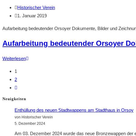
und
Beitrags-
Historischer Verein
ggf.
Autor:
Beitrag
1. Januar 2019
Aufstellung
veröffentlicht:
an
Aufarbeitung bedeutender Orsoyer Dokumente, Bilder und Zeichnu
öffentlichen
Aufarbeitung bedeutender Orsoyer Do
Stellen
Aufarbeitung
Weiterlesen
bedeutender
1
Orsoyer
2
Dokumente,
Zur
Bilder
nächsten
und
Neuigkeiten
Seite
Zeichnungen
Enthüllung des neuen Stadtwappens am Stadthaus in Orsoy
von Historischer Verein
5. Dezember 2024
Am 03. Dezember 2024 wurde das neue Bronzewappen der ehe