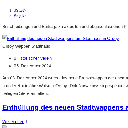
the
search
Start
>
Projekte
panel.
Beschreibungen und Beiträge zu aktuellen und abgeschlossenen Pr
Orsoy Wappen Stadthaus
Beitrags-
Historischer Verein
Autor:
Beitrag
5. Dezember 2024
veröffentlicht:
Am 03. Dezember 2024 wurde das neue Bronzewappen der ehemaligen
und der Rheinfähre Walsum-Orsoy (Dirk Nowakowski) gespendet wur
belegten Stelle am alten…
Enthüllung des neuen Stadtwappens 
Enthüllung
Weiterlesen