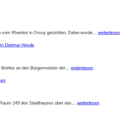
des
neuen
Stadtwappens
am
Diebstahl
en vom Rheintor in Orsoy gestohlen. Dabei wurde…
weiterlesen
Stadthaus
des
rrn Dietmar Heyde
in
Orsoyer
Orsoy
Stadtwappen
vom
Bauvorhaben
es Briefes an den Bürgermeister der…
weiterlesen
Rheintor
Südwall
ses
21
in
Rheinberg-
Öffentlichen
 in Raum 249 des Stadthauses über das…
weiterlesen
Orsoy
Sitzung
–
des
Brief
Bau-
der