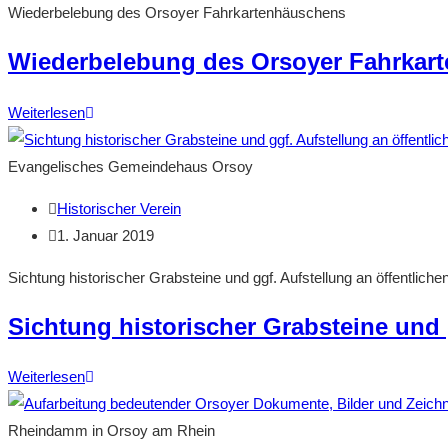
Wiederbelebung des Orsoyer Fahrkartenhäuschens
Wiederbelebung des Orsoyer Fahrkar
Wiederbelebung
Weiterlesen
des
Orsoyer
Evangelisches Gemeindehaus Orsoy
Fahrkartenhäuschens
Beitrags-
Historischer Verein
Autor:
Beitrag
1. Januar 2019
veröffentlicht:
Sichtung historischer Grabsteine und ggf. Aufstellung an öffentlichen
Sichtung historischer Grabsteine und g
Sichtung
Weiterlesen
historischer
Grabsteine
Rheindamm in Orsoy am Rhein