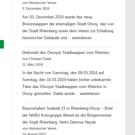
von Historischer Verein
5. Dezember 2024
Am 03. Dezember 2024 wurde das neue
Bronzewappen der ehemaligen Stadt Orsoy, das von
der Stadt Rheinberg sowie dem Verein zur Erhaltung
Enthüllung
historischer Gebäude und…
weiterlesen
des
Diebstahl des Orsoyer Stadtwappen vom Rheintor
neuen
von Christian Fiutak
Stadtwappens
11. März 2024
am
In der Nacht von Samstag, den 09.03.2024 auf
Stadthaus
Sonntag, den 10.03.2024 haben bisher unbekannte
in
Täter das Orsoyer Stadtwappen vom Rheintor in
Orsoy
Diebstahl
Orsoy gestohlen. Dabei wurde…
weiterlesen
des
Bauvorhaben Südwall 21 in Rheinberg-Orsoy – Brief
Orsoyer
der NABU Kreisgruppe Wesel an der Bürgermeister
Stadtwappen
der Stadt Rheinberg, Herrn Dietmar Heyde
vom
von Historischer Verein
Rheintor
14. August 2023