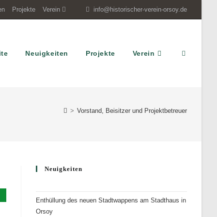
en
Projekte
Verein
info@historischer-verein-orsoy.de
ite
Neuigkeiten
Projekte
Verein
Website-
Suche
>
Vorstand, Beisitzer und Projektbetreuer
umschalten
Neuigkeiten
Enthüllung des neuen Stadtwappens am Stadthaus in
Orsoy