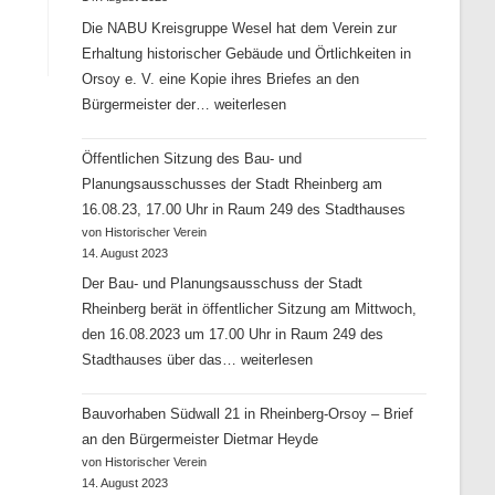
Die NABU Kreisgruppe Wesel hat dem Verein zur
Erhaltung historischer Gebäude und Örtlichkeiten in
Orsoy e. V. eine Kopie ihres Briefes an den
Bauvorhaben
Bürgermeister der…
weiterlesen
Südwall
Öffentlichen Sitzung des Bau- und
21
Planungsausschusses der Stadt Rheinberg am
in
16.08.23, 17.00 Uhr in Raum 249 des Stadthauses
Rheinberg-
von Historischer Verein
Orsoy
14. August 2023
–
Der Bau- und Planungsausschuss der Stadt
Brief
Rheinberg berät in öffentlicher Sitzung am Mittwoch,
der
den 16.08.2023 um 17.00 Uhr in Raum 249 des
NABU
Öffentlichen
Stadthauses über das…
weiterlesen
Kreisgruppe
Sitzung
Wesel
Bauvorhaben Südwall 21 in Rheinberg-Orsoy – Brief
des
an
an den Bürgermeister Dietmar Heyde
Bau-
der
von Historischer Verein
und
14. August 2023
Bürgermeister