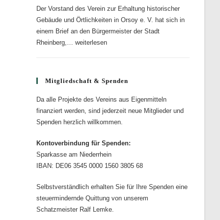
Planungsausschusses
Der Vorstand des Verein zur Erhaltung historischer
der
der
Gebäude und Örtlichkeiten in Orsoy e. V. hat sich in
Stadt
Stadt
einem Brief an den Bürgermeister der Stadt
Rheinberg,
Rheinberg
Bauvorhaben
Rheinberg,…
weiterlesen
Herrn
am
Südwall
Dietmar
16.08.23,
21
Heyde
17.00
in
Mitgliedschaft & Spenden
Uhr
Rheinberg-
in
Da alle Projekte des Vereins aus Eigenmitteln
Orsoy
finanziert werden, sind jederzeit neue Mitglieder und
Raum
–
Spenden herzlich willkommen.
249
Brief
des
an
Kontoverbindung für Spenden:
Stadthauses
den
Sparkasse am Niederrhein
Bürgermeister
IBAN: DE06 3545 0000 1560 3805 68
Dietmar
Selbstverständlich erhalten Sie für Ihre Spenden eine
Heyde
steuermindernde Quittung von unserem
Schatzmeister Ralf Lemke.